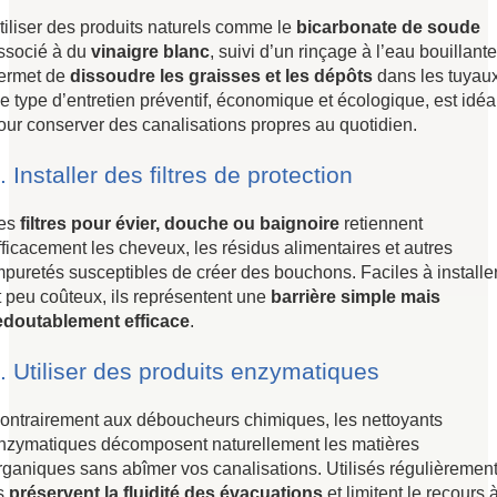
tiliser des produits naturels comme le
bicarbonate de soude
ssocié à du
vinaigre blanc
, suivi d’un rinçage à l’eau bouillante
ermet de
dissoudre les graisses et les dépôts
dans les tuyaux
e type d’entretien préventif, économique et écologique, est idéa
our conserver des canalisations propres au quotidien.
. Installer des filtres de protection
es
filtres pour évier, douche ou baignoire
retiennent
fficacement les cheveux, les résidus alimentaires et autres
mpuretés susceptibles de créer des bouchons. Faciles à installe
t peu coûteux, ils représentent une
barrière simple mais
edoutablement efficace
.
. Utiliser des produits enzymatiques
ontrairement aux déboucheurs chimiques, les nettoyants
nzymatiques décomposent naturellement les matières
rganiques sans abîmer vos canalisations. Utilisés régulièrement
ls
préservent la fluidité des évacuations
et limitent le recours 