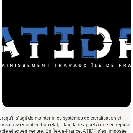
orsqu’il s’agit de maintenir les systèmes de canalisation et
’assainissement en bon état, il faut faire appel à une entreprise
iable et expérimentée. En Île-de-France, ATIDF s’est imposée