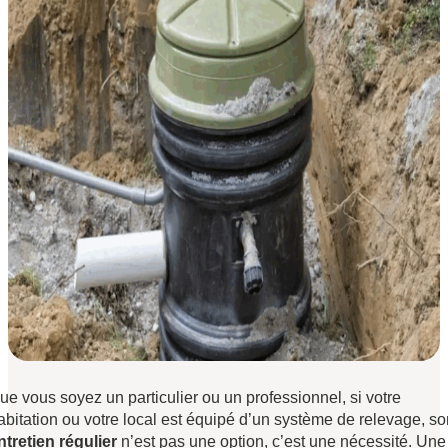
ue vous soyez un particulier ou un professionnel, si votre
abitation ou votre local est équipé d’un système de relevage, so
ntretien régulier
n’est pas une option, c’est une nécessité. Une