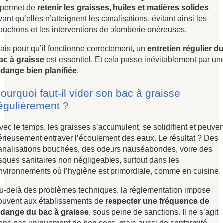
l permet de
retenir les graisses, huiles et matières solides
vant qu’elles n’atteignent les canalisations, évitant ainsi les
ouchons et les interventions de plomberie onéreuses.
ais pour qu’il fonctionne correctement, un
entretien régulier d
ac à graisse
est essentiel. Et cela passe inévitablement par un
idange bien planifiée
.
ourquoi faut-il vider son bac à graisse
égulièrement ?
vec le temps, les graisses s’accumulent, se solidifient et peuven
érieusement entraver l’écoulement des eaux. Le résultat ? Des
analisations bouchées, des odeurs nauséabondes, voire des
isques sanitaires non négligeables, surtout dans les
nvironnements où l’hygiène est primordiale, comme en cuisine.
u-delà des problèmes techniques, la réglementation impose
ouvent aux établissements de
respecter une fréquence de
idange du bac à graisse
, sous peine de sanctions. Il ne s’agit
onc pas uniquement de bon sens, mais aussi de conformité