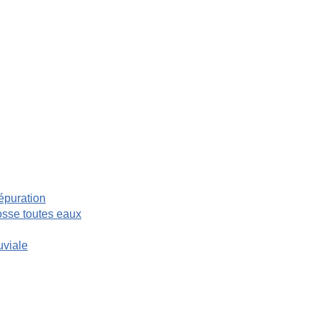
’épuration
fosse toutes eaux
uviale