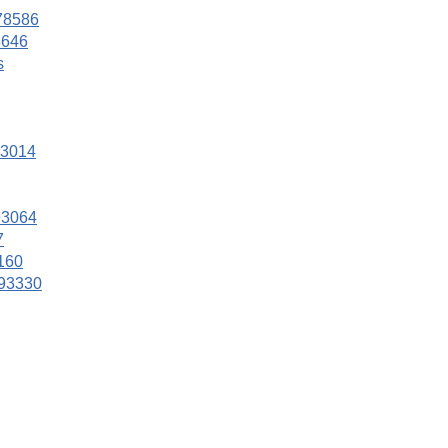
 78586
8646
s
93014
93064
7
160
 93330