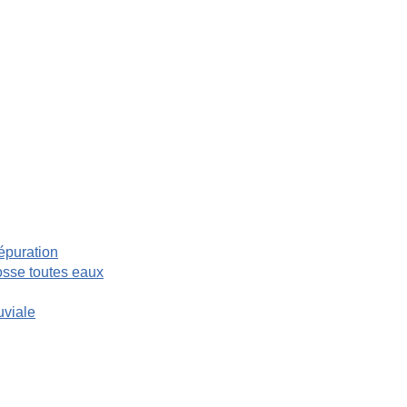
’épuration
fosse toutes eaux
uviale