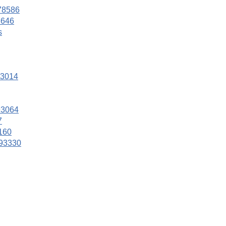
 78586
8646
s
93014
93064
7
160
 93330